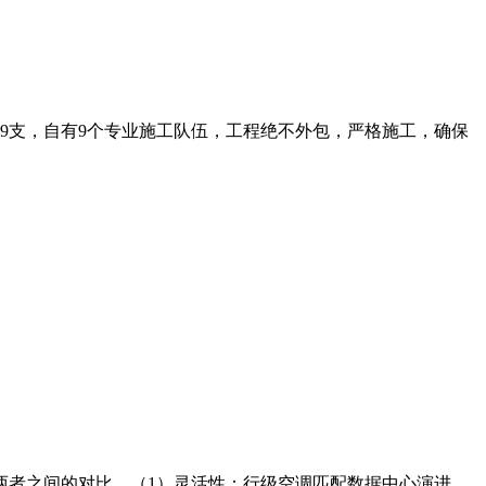
师9支，自有9个专业施工队伍，工程绝不外包，严格施工，确保
两者之间的对比。（1）灵活性：行级空调匹配数据中心演进，