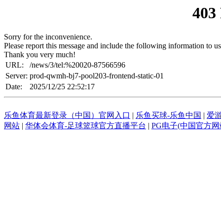
403
Sorry for the inconvenience.
Please report this message and include the following information to us
Thank you very much!
URL:
/news/3/tel:%20020-87566596
Server:
prod-qwmh-bj7-pool203-frontend-static-01
Date:
2025/12/25 22:52:17
乐鱼体育最新登录（中国）官网入口
|
乐鱼买球-乐鱼中国
|
爱
网站
|
华体会体育-足球篮球官方直播平台
|
PG电子(中国官方网